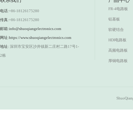
联系我们
产品中心
FR-4电路板
电话:
+86-18126175280
铝基板
传真:
+86-18126175280
邮箱:
info@shuoqiangelectronics.com
软硬结合
网址:
https://www.shuoqiangelectronics.com
HDI电路板
地址:
深圳市宝安区沙井镇新二庄村二路17号1-
高频电路板
2栋
厚铜电路板
ShuoQiang