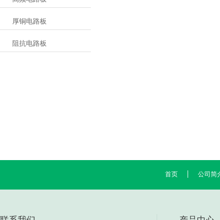
厚铜电路板
阻抗电路板
首页
公司简