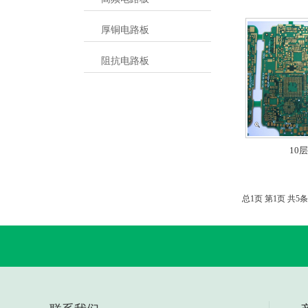
厚铜电路板
阻抗电路板
10层
总
1
页 第
1
页 共
5
条