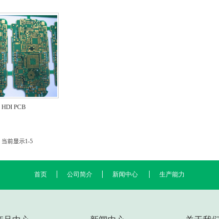
 HDI PCB
 当前显示1-5
首页
公司简介
新闻中心
生产能力