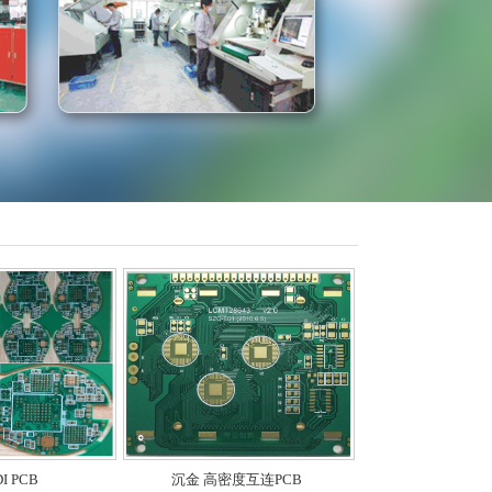
I PCB
沉金 高密度互连PCB