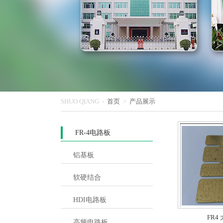
SHUO QIANG -
首页
>
产品展示
FR-4电路板
铝基板
软硬结合
HDI电路板
FR4
高频电路板