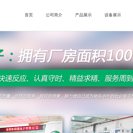
首页
公司简介
产品展示
设备展示