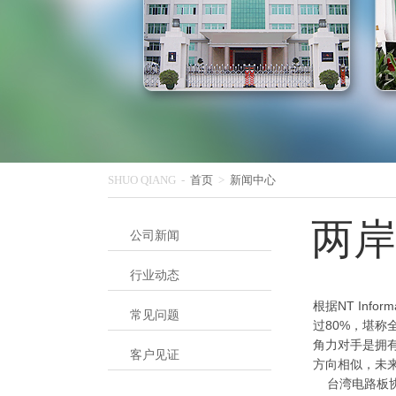
SHUO QIANG -
首页
>
新闻中心
两岸
公司新闻
行业动态
根据NT In
常见问题
过80%，堪称
角力对手是拥
客户见证
方向相似，未
台湾电路板协会