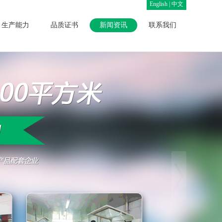
English
|
中文
生产能力
品质证书
新闻资讯
联系我们