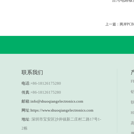
台湾电路板协
上一篇：
两岸PCB
联系我们
F
电话:
+86-18126175280
传真:
+86-18126175280
邮箱:
info@shuoqiangelectronics.com
网址:
https://www.shuoqiangelectronics.com
H
地址:
深圳市宝安区沙井镇新二庄村二路17号1-
2栋