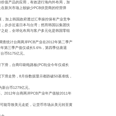
加价值产品的应用，有效进行海内外布局，加
在新兴市场上较缺少PCB供货商的经营弹
展，加上韩国政府透过汇率操控保有产业竞争
速，步步近逼日本与台湾；然而韩国以集团扶
产之处，全球化布局与客户多元化是韩国零组
同调查统计台商两岸PCB产业在2012年第二季产
2年第三季产值仅成长5.6%，第四季估衰退
新台币5175亿元。
济下滑，台商印刷电路板(PCB)业今年仅成长
下滑走势，8月份数据显示都跌破50基准线，
为新台币1279亿元。
012年台商两岸PCB产业年产值较2011年
，可能导致美元走贬，让货币市场从美元转至黄