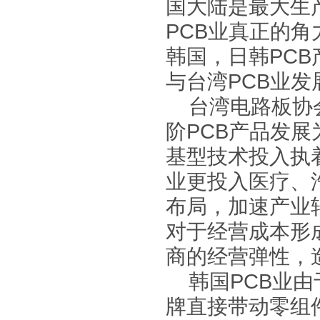
国大陆是最大生
PCB业真正的
韩国，日韩PC
与台湾PCB业
台湾电路板协会(
阶PCB产品发
基型技术投入执
业更投入医疗、
布局，加速产业
对于经营成本形
商的经营弹性，
韩国PCB业由
牌直接带动零组